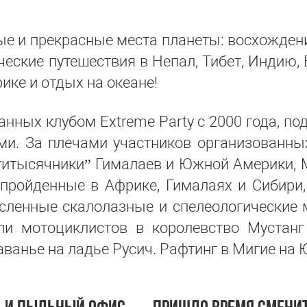
е и прекрасные места планеты: восхожден
еские путешествия в Непал, Тибет, Индию, 
ике и отдых на океане!
анных клубом Extreme Party с 2000 года, 
ми. За плечами участников организованны
титысячники” Гималаев и Южной Америки, М
пройденные в Африке, Гималаях и Сибири,
исленные скалолазные и спелеологически
ли мотоциклистов в королевство Мустанг 
ванье на ладье Русич. Рафтинг в Мигие на 