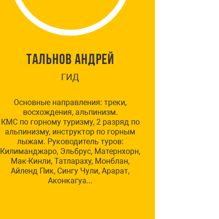
ТАЛЬНОВ АНДРЕЙ
ГИД
Основные направления: треки,
В спорт
восхождения, альпинизм.
Украины 
КМС по горному туризму, 2 разряд по
Украины
альпинизму, инструктор по горным
инструк
лыжам. Руководитель туров:
учебно-сп
Килиманджаро, Эльбрус, Матернхорн,
го
Мак-Кинли, Татлараху, Монблан,
По со
Айленд Пик, Сингу Чули, Арарат,
большин
Аконкагуа...
м