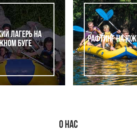
кий лагерь на
Рафтинг на Юж
жном Буге
О НАС