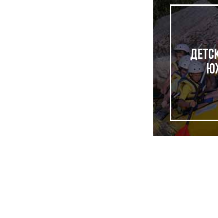
Детс
Ю