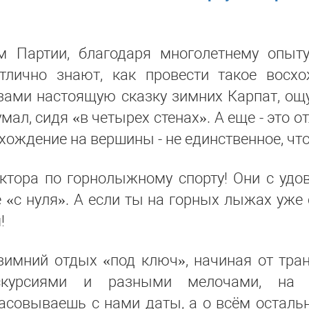
м Партии, благодаря многолетнему опыту
отлично знают, как провести такое восхо
зами настоящую сказку зимних Карпат, ощу
мал, сидя «в четырех стенах». А еще - это 
хождение на вершины - не единственное, чт
ктора по горнолыжному спорту! Они с удов
 «с нуля». А если ты на горных лыжах уж
!
имний отдых «под ключ», начиная от тран
кскурсиями и разными мелочами, на
асовываешь с нами даты, а о всём осталь