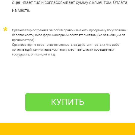
оценивает гид и согласовывает сумму с клиентом. Оплата
на месте.
Организатор сохраняет за собой право изменить программу по условиям
безопасности, либо форс-мажорным обстоятельствам (не зависящим от
организатора).
Организатор не несет ответственность за действия третьих лиц либо
организаций, как-то: авиакомпании, местные власти посещаемых
государств, оппозиция и т.д.
КУПИТЬ