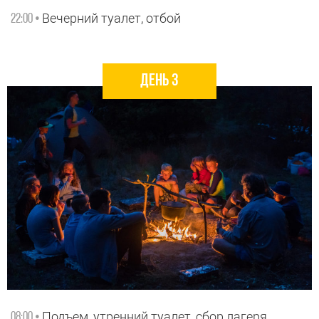
Вечерний туалет, отбой
22:00 •
день 3
Подъем, утренний туалет, сбор лагеря
08:00 •